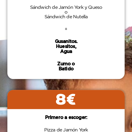
Sándwich de Jamón York y Queso
o
Sándwich de Nutella
+
Gusanitos.
Huesitos,
Agua
Zumo o
Batido
8€
Primero a escoger:
Pizza de Jamón York