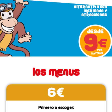
Busca LA mejor
ALTERNATIVA CON
merienda y
atracciones
Los menus
6€
Primero a escoger: