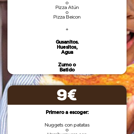
o
Pizza Atún
o
Pizza Beicon
+
Gusanitos.
Huesitos,
Agua
Zumo o
Batido
9€
Primero a escoger:
Nuggets con patatas
o